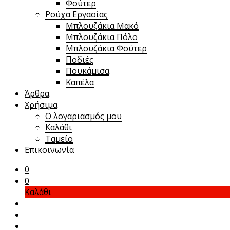
Φούτερ
Ρούχα Εργασίας
Μπλουζάκια Μακό
Μπλουζάκια Πόλο
Μπλουζάκια Φούτερ
Ποδιές
Πουκάμισα
Καπέλα
Άρθρα
Χρήσιμα
Ο λογαριασμός μου
Καλάθι
Ταμείο
Επικοινωνία
0
0
Καλάθι