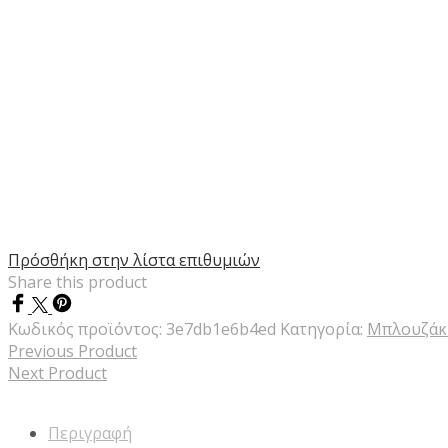
Πρόσθήκη στην λίστα επιθυμιών
Share this product
Κωδικός προϊόντος:
3e7db1e6b4ed
Κατηγορία:
Μπλουζάκι
Previous Product
Next Product
Περιγραφή