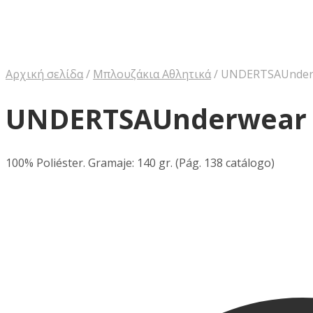
Αρχική σελίδα
/
Μπλουζάκια Αθλητικά
/
UNDERTSAUnderw
UNDERTSAUnderwear T
100% Poliéster. Gramaje: 140 gr. (Pág. 138 catálogo)