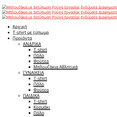
Αρχική
T-shirt με τύπωμα
Προϊόντα
ΑΝΔΡΙΚΑ
T-shirt
Πόλο
Φούτερ
Μπλουζάκια Αθλητικά
ΓΥΝΑΙΚΕΙΑ
T-shirt
Πόλο
Φούτερ
ΠΑΙΔΙΚΑ
T-shirt
Κορμάκι
Πόλο