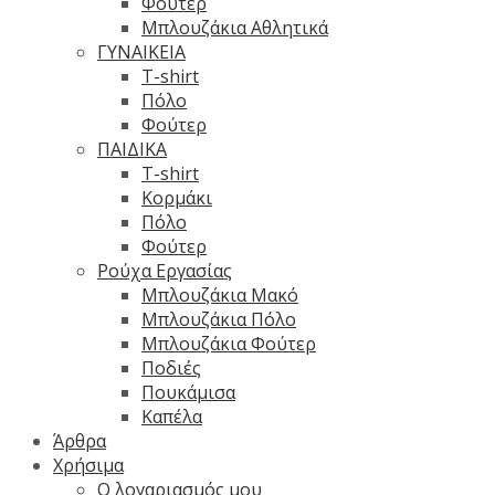
Φούτερ
Μπλουζάκια Αθλητικά
ΓΥΝΑΙΚΕΙΑ
T-shirt
Πόλο
Φούτερ
ΠΑΙΔΙΚΑ
T-shirt
Κορμάκι
Πόλο
Φούτερ
Ρούχα Εργασίας
Μπλουζάκια Μακό
Μπλουζάκια Πόλο
Μπλουζάκια Φούτερ
Ποδιές
Πουκάμισα
Καπέλα
Άρθρα
Χρήσιμα
Ο λογαριασμός μου