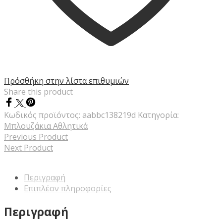
Πρόσθήκη στην λίστα επιθυμιών
Share this product
Κωδικός προϊόντος:
aabbc138219d
Κατηγορία:
Μπλουζάκια Αθλητικά
Previous Product
Next Product
Περιγραφή
Επιπλέον πληροφορίες
Περιγραφή