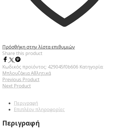
Πρόσθήκη στην λίστα επιθυμιών
Share this product
Κωδικός προϊόντος:
429045f0b606
Κατηγορία:
Μπλουζάκια Αθλητικά
Previous Product
Next Product
Περιγραφή
Επιπλέον πληροφορίες
Περιγραφή