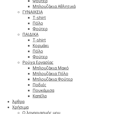
Φούτερ
Μπλουζάκια Αθλητικά
ΓΥΝΑΙΚΕΙΑ
T-shirt
Πόλο
Φούτερ
ΠΑΙΔΙΚΑ
T-shirt
Κορμάκι
Πόλο
Φούτερ
Ρούχα Εργασίας
Μπλουζάκια Μακό
Μπλουζάκια Πόλο
Μπλουζάκια Φούτερ
Ποδιές
Πουκάμισα
Καπέλα
Άρθρα
Χρήσιμα
Ο λογαριασμός μου