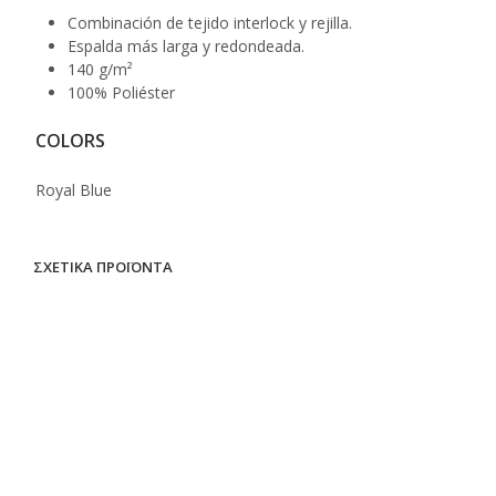
Combinación de tejido interlock y rejilla.
Espalda más larga y redondeada.
140 g/m²
100% Poliéster
COLORS
Royal Blue
ΣΧΕΤΙΚΆ ΠΡΟΪΌΝΤΑ
ΔΙΑΒΆΣΤΕ ΠΕΡΙΣΣΌΤΕΡΑ
ΔΙΑΒΆΣΤΕ ΠΕΡΙΣΣΌΤΕΡΑ