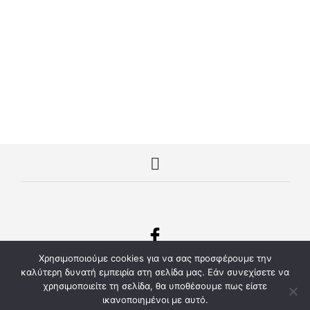
ΔΙΑΒΆΣΤΕ ΠΕΡΙΣΣΌΤΕΡΑ
ΔΙΑΒΆΣΤΕ ΠΕΡΙΣΣΌΤΕΡΑ
Χρησιμοποιούμε cookies για να σας προσφέρουμε την
© Copyright 2022 mplouzakia.eu Μπλουζάκια με εκτύπωση
καλύτερη δυνατή εμπειρία στη σελίδα μας. Εάν συνεχίσετε να
- Διαφημιστικά Δώρα και Ρούχα Εργασίας
χρησιμοποιείτε τη σελίδα, θα υποθέσουμε πως είστε
Κατασκευή Ιστοσελίδων kentrodiafimisis.gr
.
ικανοποιημένοι με αυτό.