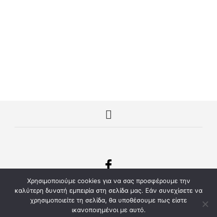
ΔΙΑΒΆΣΤΕ ΠΕΡΙΣΣΌΤΕΡΑ
ΔΙΑΒΆΣΤΕ ΠΕΡΙΣΣΌΤΕΡΑ
Χρησιμοποιούμε cookies για να σας προσφέρουμε την
© Copyright 2022 mplouzakia.eu Μπλουζάκια με εκτύπωση
καλύτερη δυνατή εμπειρία στη σελίδα μας. Εάν συνεχίσετε να
- Διαφημιστικά Δώρα και Ρούχα Εργασίας
χρησιμοποιείτε τη σελίδα, θα υποθέσουμε πως είστε
Κατασκευή Ιστοσελίδων kentrodiafimisis.gr
.
ικανοποιημένοι με αυτό.