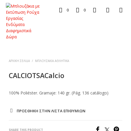
0
0
ΑΡΧΙΚΉ ΣΕΛΊΔΑ
/
ΜΠΛΟΥΖΆΚΙΑ ΑΘΛΗΤΙΚΆ
CALCIOTSACalcio
100% Poliéster. Gramaje: 140 gr. (Pág. 136 catálogo)
ΠΡΌΣΘΉΚΗ ΣΤΗΝ ΛΊΣΤΑ ΕΠΙΘΥΜΙΏΝ
SHARE THIS PRODUCT