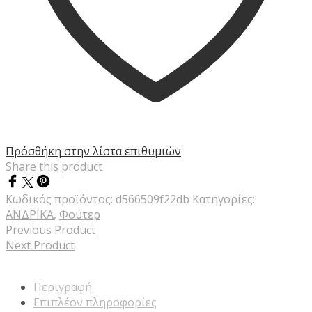
Πρόσθήκη στην λίστα επιθυμιών
Share this product
Κωδικός προϊόντος:
d566509f22db
Κατηγορίες:
ΑΝΔΡΙΚΑ
,
Φούτερ
Previous Product
Next Product
Περιγραφή
Επιπλέον πληροφορίες