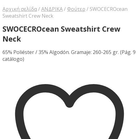
Αρχική σελίδα
/
ΑΝΔΡΙΚΑ
/
Φούτερ
/
SWOCECROcean
Sweatshirt Crew Neck
SWOCECROcean Sweatshirt Crew
Neck
65% Poliéster / 35% Algodón. Gramaje: 260-265 gr. (Pág. 9
catálogo)