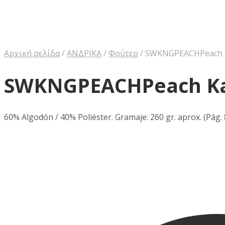
Αρχική σελίδα
/
ΑΝΔΡΙΚΑ
/
Φούτερ
/
SWKNGPEACHPeach 
SWKNGPEACHPeach K
60% Algodón / 40% Poliéster. Gramaje: 260 gr. aprox. (Pág.