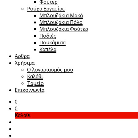
Φούτερ
Ρούχα Εργασίας
Μπλουζάκια Μακό
Μπλουζάκια Πόλο
Μπλουζάκια Φούτερ
Ποδιές
Πουκάμισα
Καπέλα
Άρθρα
Χρήσιμα
Ο λογαριασμός μου
Καλάθι
Ταμείο
Επικοινωνία
0
0
Καλάθι