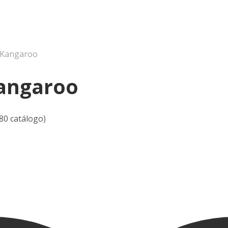
Kangaroo
angaroo
 80 catálogo)