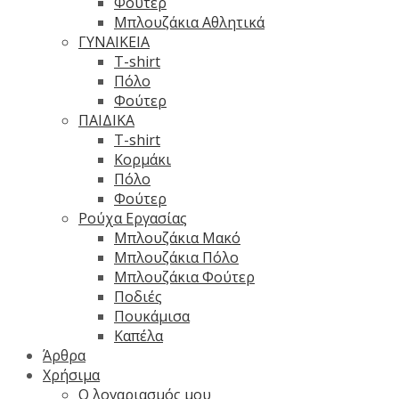
Φούτερ
Μπλουζάκια Αθλητικά
ΓΥΝΑΙΚΕΙΑ
T-shirt
Πόλο
Φούτερ
ΠΑΙΔΙΚΑ
T-shirt
Κορμάκι
Πόλο
Φούτερ
Ρούχα Εργασίας
Μπλουζάκια Μακό
Μπλουζάκια Πόλο
Μπλουζάκια Φούτερ
Ποδιές
Πουκάμισα
Καπέλα
Άρθρα
Χρήσιμα
Ο λογαριασμός μου