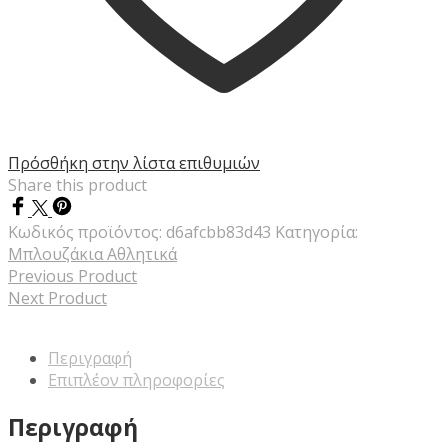
Πρόσθήκη στην λίστα επιθυμιών
Share this product
Κωδικός προϊόντος:
d6afcbb83d43
Κατηγορία:
Μπλουζάκια Αθλητικά
Previous Product
Next Product
Περιγραφή
Επιπλέον πληροφορίες
Περιγραφή