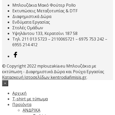
Μπλουζάκια Μακό Φούτερ Pollo
Εκτυπώσεις Μεταξοτυπίας & DTF
Διαφημιστικά Δώρα
Ενδύματα Εργασίας
Στολές Ομάδων
Υψηλάντου 133, Κερατσίνι 187 58
Τηλ. 211 013 5723 – 2110065721 – 6975 753 242 –
6955 214 412
© Copyright 2022 mplouzakia.eu Μπλουζάκια με
εκτύπωση - Διαφημιστικά Δώρα και Ρούχα Εργασίας
Κατασκευή Ιστοσελίδων kentrodiafimisis.gr
.
×
Αρχική
T-shirt με τύπωμα
Προϊόντα
ΑΝΔΡΙΚΑ