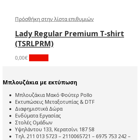
Πρόσθήκη στην λίστα επιθυμιών
Lady Regular Premium T-shirt
(TSRLPRM)
Αυτό
0,00
€
Επιλογή
το
προϊόν
έχει
Μπλουζάκια με εκτύπωση
πολλαπλές
παραλλαγές.
Μπλουζάκια Μακό Φούτερ Pollo
Οι
Εκτυπώσεις Μεταξοτυπίας & DTF
επιλογές
Διαφημιστικά Δώρα
μπορούν
Ενδύματα Εργασίας
να
Στολές Ομάδων
επιλεγούν
Υψηλάντου 133, Κερατσίνι 187 58
στη
Τηλ. 211 013 5723 – 2110065721 – 6975 753 242 –
σελίδα