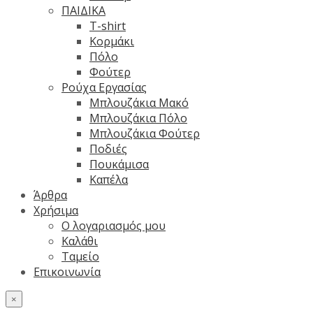
ΠΑΙΔΙΚΑ
T-shirt
Κορμάκι
Πόλο
Φούτερ
Ρούχα Εργασίας
Μπλουζάκια Μακό
Μπλουζάκια Πόλο
Μπλουζάκια Φούτερ
Ποδιές
Πουκάμισα
Καπέλα
Άρθρα
Χρήσιμα
Ο λογαριασμός μου
Καλάθι
Ταμείο
Επικοινωνία
×