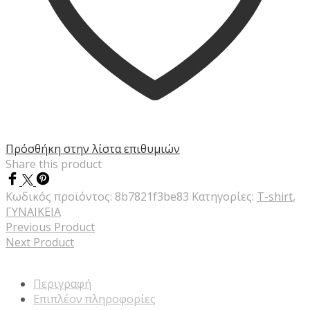
Πρόσθήκη στην λίστα επιθυμιών
Share this product
Κωδικός προϊόντος:
8b7821f3be83
Κατηγορίες:
T-shirt
,
ΓΥΝΑΙΚΕΙΑ
Previous Product
Next Product
Περιγραφή
Επιπλέον πληροφορίες