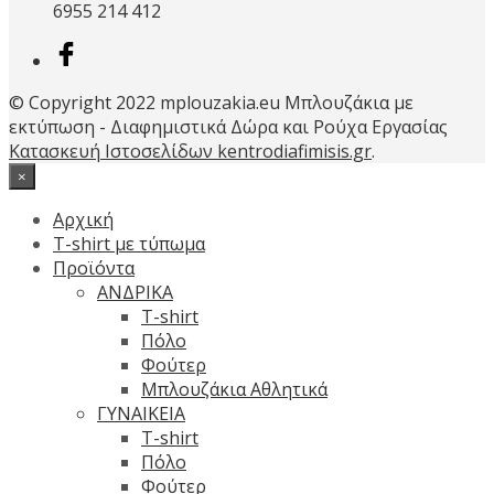
6955 214 412
του
προϊόντος
© Copyright 2022 mplouzakia.eu Μπλουζάκια με
εκτύπωση - Διαφημιστικά Δώρα και Ρούχα Εργασίας
Κατασκευή Ιστοσελίδων kentrodiafimisis.gr
.
×
Αρχική
T-shirt με τύπωμα
Προϊόντα
ΑΝΔΡΙΚΑ
T-shirt
Πόλο
Φούτερ
Μπλουζάκια Αθλητικά
ΓΥΝΑΙΚΕΙΑ
T-shirt
Πόλο
Φούτερ