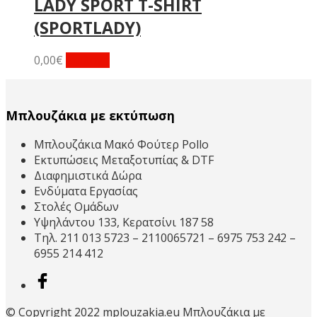
LADY SPORT T-SHIRT
(SPORTLADY)
Αυτό
0,00
€
Επιλογή
το
προϊόν
έχει
Μπλουζάκια με εκτύπωση
πολλαπλές
παραλλαγές.
Μπλουζάκια Μακό Φούτερ Pollo
Οι
Εκτυπώσεις Μεταξοτυπίας & DTF
επιλογές
Διαφημιστικά Δώρα
μπορούν
Ενδύματα Εργασίας
να
Στολές Ομάδων
επιλεγούν
Υψηλάντου 133, Κερατσίνι 187 58
στη
Τηλ. 211 013 5723 – 2110065721 – 6975 753 242 –
σελίδα
6955 214 412
του
προϊόντος
© Copyright 2022 mplouzakia.eu Μπλουζάκια με