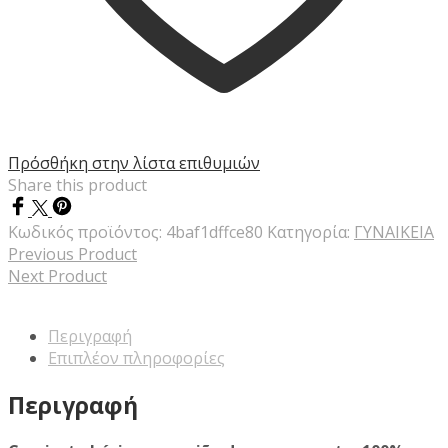
Πρόσθήκη στην λίστα επιθυμιών
Share this product
Κωδικός προϊόντος:
4baf1dffce80
Κατηγορία:
ΓΥΝΑΙΚΕΙΑ
Previous Product
Next Product
Περιγραφή
Επιπλέον πληροφορίες
Περιγραφή