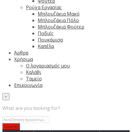
Φούτερ
Ρούχα Εργασίας
Μπλουζάκια Μακό
Μπλουζάκια Πόλο
Μπλουζάκια Φούτερ
Ποδιές
Πουκάμισα
Καπέλα
Άρθρα
Χρήσιμα
Ο λογαριασμός μου
Καλάθι
Ταμείο
Επικοινωνία
×
What are you looking for?