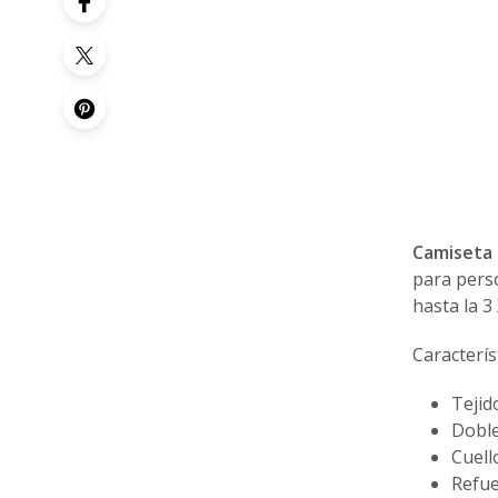
Camiseta 
para perso
hasta la 3
Caracterís
Tejid
Doble
Cuell
Refu