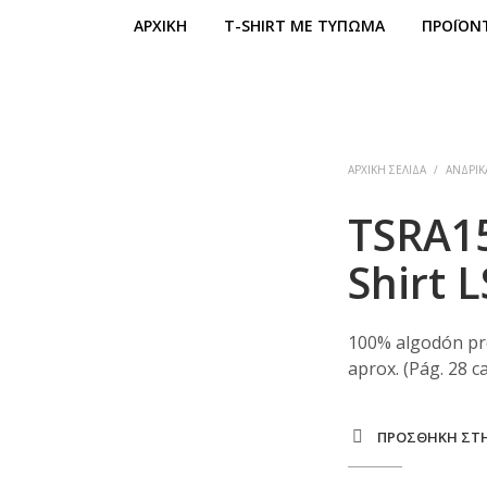
ΑΡΧΙΚΉ
T-SHIRT ΜΕ ΤΎΠΩΜΑ
ΠΡΟΪΌΝ
ΑΡΧΙΚΉ ΣΕΛΊΔΑ
/
ΑΝΔΡΙΚ
TSRA15
Shirt L
100% algodón pre
aprox. (Pág. 28 c
ΠΡΌΣΘΉΚΗ ΣΤΗ