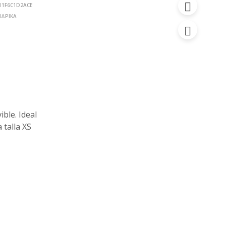
11F6C1D2ACE
ΝΔΡΙΚΑ
ble. Ideal
 talla XS