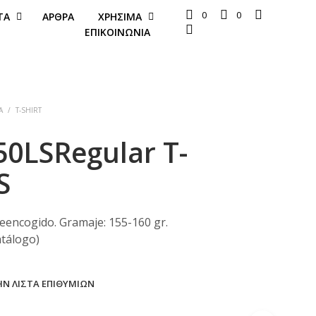
0
0
ΤΑ
ΆΡΘΡΑ
ΧΡΉΣΙΜΑ
ΕΠΙΚΟΙΝΩΝΊΑ
Α
/
T-SHIRT
0LSRegular T-
S
encogido. Gramaje: 155-160 gr.
atálogo)
Ν ΛΊΣΤΑ ΕΠΙΘΥΜΙΏΝ