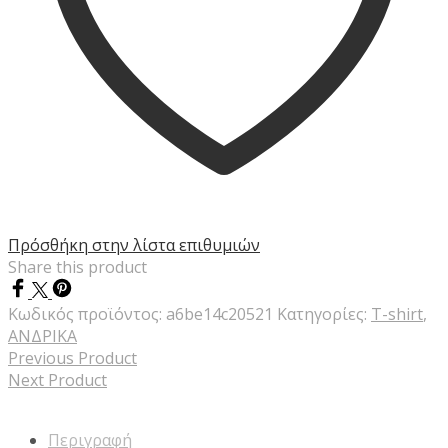
Πρόσθήκη στην λίστα επιθυμιών
Share this product
Κωδικός προϊόντος:
a6be14c20521
Κατηγορίες:
T-shirt
,
ΑΝΔΡΙΚΑ
Previous Product
Next Product
Περιγραφή