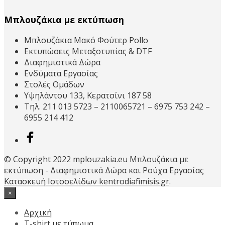
Μπλουζάκια με εκτύπωση
Μπλουζάκια Μακό Φούτερ Pollo
Εκτυπώσεις Μεταξοτυπίας & DTF
Διαφημιστικά Δώρα
Ενδύματα Εργασίας
Στολές Ομάδων
Υψηλάντου 133, Κερατσίνι 187 58
Τηλ. 211 013 5723 – 2110065721 – 6975 753 242 –
6955 214 412
© Copyright 2022 mplouzakia.eu Μπλουζάκια με
εκτύπωση - Διαφημιστικά Δώρα και Ρούχα Εργασίας
Κατασκευή Ιστοσελίδων kentrodiafimisis.gr
.
×
Αρχική
T-shirt με τύπωμα