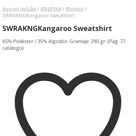
Αρχική σελίδα
/
ΑΝΔΡΙΚΑ
/
Φούτερ
/
SWRAKNGKangaroo Sweatshirt
SWRAKNGKangaroo Sweatshirt
65% Poliéster / 35% Algodón. Gramaje: 290 gr. (Pág. 77
catálogo)