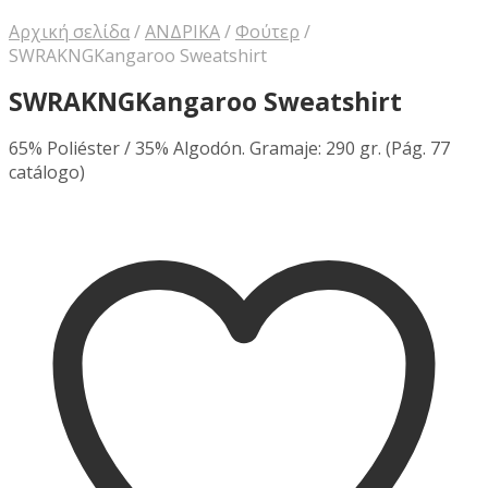
Αρχική σελίδα
/
ΑΝΔΡΙΚΑ
/
Φούτερ
/
SWRAKNGKangaroo Sweatshirt
SWRAKNGKangaroo Sweatshirt
65% Poliéster / 35% Algodón. Gramaje: 290 gr. (Pág. 77
catálogo)