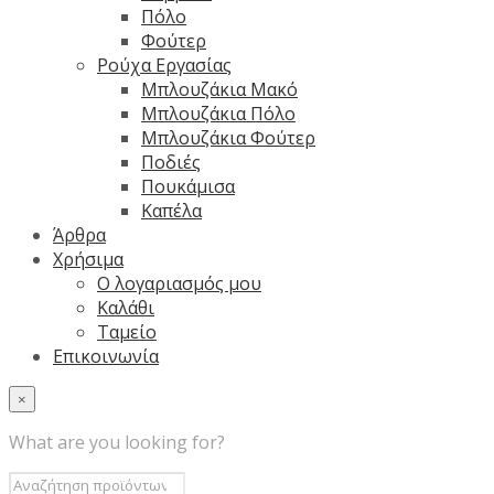
Πόλο
Φούτερ
Ρούχα Εργασίας
Μπλουζάκια Μακό
Μπλουζάκια Πόλο
Μπλουζάκια Φούτερ
Ποδιές
Πουκάμισα
Καπέλα
Άρθρα
Χρήσιμα
Ο λογαριασμός μου
Καλάθι
Ταμείο
Επικοινωνία
×
What are you looking for?