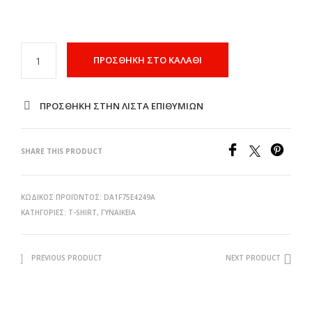
ΠΡΟΣΘΉΚΗ ΣΤΟ ΚΑΛΆΘΙ
ΠΡΌΣΘΉΚΗ ΣΤΗΝ ΛΊΣΤΑ ΕΠΙΘΥΜΙΏΝ
SHARE THIS PRODUCT
ΚΩΔΙΚΌΣ ΠΡΟΪΌΝΤΟΣ:
DA1F75E4249A
ΚΑΤΗΓΟΡΊΕΣ:
T-SHIRT
,
ΓΥΝΑΙΚΕΙΑ
PREVIOUS PRODUCT
NEXT PRODUCT