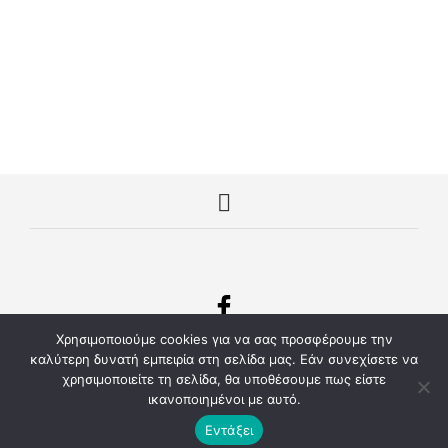
ΔΙΑΒΆΣΤΕ ΠΕΡΙΣΣΌΤΕΡΑ
ΔΙΑΒΆΣΤΕ ΠΕΡΙΣΣΌΤΕΡΑ
Χρησιμοποιούμε cookies για να σας προσφέρουμε την
© Copyright 2022 mplouzakia.eu Μπλουζάκια με εκτύπωση
καλύτερη δυνατή εμπειρία στη σελίδα μας. Εάν συνεχίσετε να
- Διαφημιστικά Δώρα και Ρούχα Εργασίας
χρησιμοποιείτε τη σελίδα, θα υποθέσουμε πως είστε
Κατασκευή Ιστοσελίδων kentrodiafimisis.gr
.
ικανοποιημένοι με αυτό.
Εντάξει