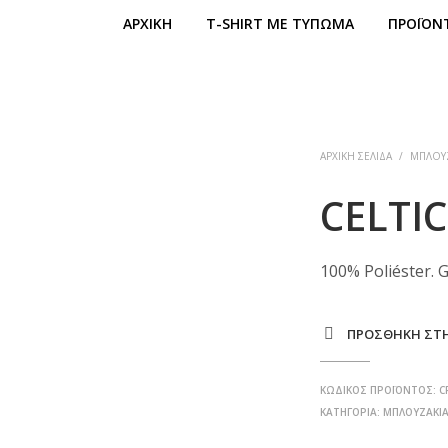
ΑΡΧΙΚΉ
T-SHIRT ΜΕ ΤΎΠΩΜΑ
ΠΡΟΪΌΝ
ΑΡΧΙΚΉ ΣΕΛΊΔΑ
/
ΜΠΛΟΥΖ
CELTIC
100% Poliéster. G
ΠΡΌΣΘΉΚΗ ΣΤΗ
ΚΩΔΙΚΌΣ ΠΡΟΪΌΝΤΟΣ:
C
ΚΑΤΗΓΟΡΊΑ:
ΜΠΛΟΥΖΆΚΙΑ