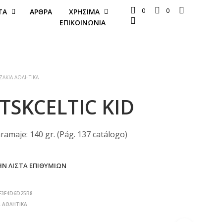
0
0
ΤΑ
ΆΡΘΡΑ
ΧΡΉΣΙΜΑ
ΕΠΙΚΟΙΝΩΝΊΑ
ΆΚΙΑ ΑΘΛΗΤΙΚΆ
TSKCELTIC KID
ramaje: 140 gr. (Pág. 137 catálogo)
Ν ΛΊΣΤΑ ΕΠΙΘΥΜΙΏΝ
F3F4D6D25B8
 ΑΘΛΗΤΙΚΆ