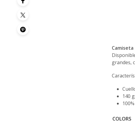
Camiseta 
Disponible
grandes, 
Caracterís
Cuell
140 g
100% 
COLORS