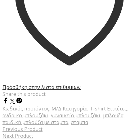
Πρόσθήκη στην λίστα επιθυμιών
Share this product
Κωδικός προϊόντος:
Μ/Δ
Κατηγορία:
T-shirt
Ετικέτες:
ανδρικο μπλουζάκι
,
γυναικείο μπλουζάκι
,
μπλουζα
,
παιδική μπλούζα με στάμπα
,
σταμπα
Previous Product
Next Product