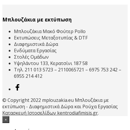
price
τρέχουσα
το
was:
τιμή
προϊόν
14,90€.
είναι:
έχει
Μπλουζάκια με εκτύπωση
11,90€.
πολλαπλές
παραλλαγές.
Μπλουζάκια Μακό Φούτερ Pollo
Οι
Εκτυπώσεις Μεταξοτυπίας & DTF
επιλογές
Διαφημιστικά Δώρα
μπορούν
Ενδύματα Εργασίας
να
Στολές Ομάδων
επιλεγούν
Υψηλάντου 133, Κερατσίνι 187 58
στη
Τηλ. 211 013 5723 – 2110065721 – 6975 753 242 –
σελίδα
6955 214 412
του
προϊόντος
© Copyright 2022 mplouzakia.eu Μπλουζάκια με
εκτύπωση - Διαφημιστικά Δώρα και Ρούχα Εργασίας
Κατασκευή Ιστοσελίδων kentrodiafimisis.gr
.
×