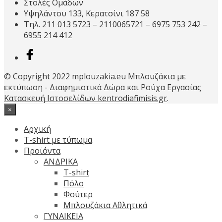
Στολές Ομάδων
επιλεγούν
Υψηλάντου 133, Κερατσίνι 187 58
στη
Τηλ. 211 013 5723 – 2110065721 – 6975 753 242 –
σελίδα
6955 214 412
του
προϊόντος
© Copyright 2022 mplouzakia.eu Μπλουζάκια με
εκτύπωση - Διαφημιστικά Δώρα και Ρούχα Εργασίας
Κατασκευή Ιστοσελίδων kentrodiafimisis.gr
.
×
Αρχική
T-shirt με τύπωμα
Προϊόντα
ΑΝΔΡΙΚΑ
T-shirt
Πόλο
Φούτερ
Μπλουζάκια Αθλητικά
ΓΥΝΑΙΚΕΙΑ