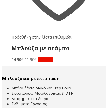
Πρόσθήκη στην λίστα επιθυμιών
Μπλούζα με στάμπα
Original
Η
Αυτό
14,90
€
11,90
€
Επιλογή
price
τρέχουσα
το
was:
τιμή
προϊόν
14,90€.
είναι:
έχει
Μπλουζάκια με εκτύπωση
11,90€.
πολλαπλές
παραλλαγές.
Μπλουζάκια Μακό Φούτερ Pollo
Οι
Εκτυπώσεις Μεταξοτυπίας & DTF
επιλογές
Διαφημιστικά Δώρα
μπορούν
Ενδύματα Εργασίας
να