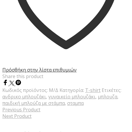
Πρόσθήκη στην λίστα επιθυμιών
Share this product
Κωδικός προϊόντος:
Μ/Δ
Κατηγορία:
T-shirt
Ετικέτες:
ανδρικο μπλουζάκι
,
γυναικείο μπλουζάκι
,
μπλουζα
,
παιδική μπλούζα με στάμπα
,
σταμπα
Previous Product
Next Product