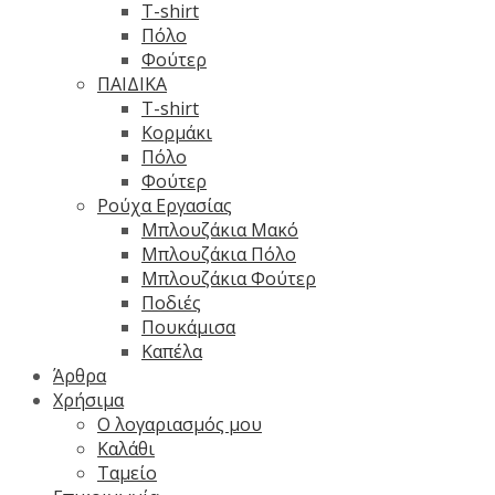
T-shirt
Πόλο
Φούτερ
ΠΑΙΔΙΚΑ
T-shirt
Κορμάκι
Πόλο
Φούτερ
Ρούχα Εργασίας
Μπλουζάκια Μακό
Μπλουζάκια Πόλο
Μπλουζάκια Φούτερ
Ποδιές
Πουκάμισα
Καπέλα
Άρθρα
Χρήσιμα
Ο λογαριασμός μου
Καλάθι
Ταμείο