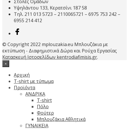
Στολές Ομάδων
επιλεγούν
Υψηλάντου 133, Κερατσίνι 187 58
στη
Τηλ. 211 013 5723 – 2110065721 – 6975 753 242 –
σελίδα
6955 214 412
του
προϊόντος
© Copyright 2022 mplouzakia.eu Μπλουζάκια με
εκτύπωση - Διαφημιστικά Δώρα και Ρούχα Εργασίας
Κατασκευή Ιστοσελίδων kentrodiafimisis.gr
.
×
Αρχική
T-shirt με τύπωμα
Προϊόντα
ΑΝΔΡΙΚΑ
T-shirt
Πόλο
Φούτερ
Μπλουζάκια Αθλητικά
ΓΥΝΑΙΚΕΙΑ