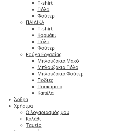
T-shirt
Πόλο
Φούτερ
ΠΑΙΔΙΚΑ
T-shirt
Κορμάκι
Πόλο
Φούτερ
Ρούχα Εργασίας
Μπλουζάκια Μακό
Μπλουζάκια Πόλο
Μπλουζάκια Φούτερ
Ποδιές
Πουκάμισα
Καπέλα
Άρθρα
Χρήσιμα
Ο λογαριασμός μου
Καλάθι
Ταμείο