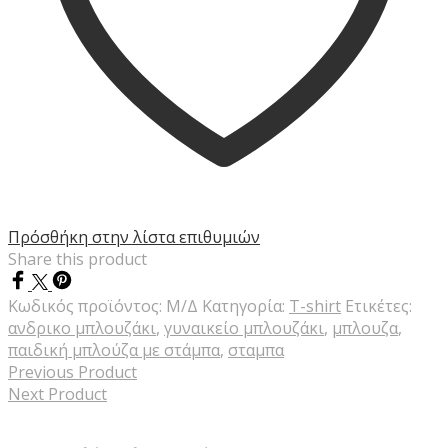
Πρόσθήκη στην λίστα επιθυμιών
Share this product
Κωδικός προϊόντος:
Μ/Δ
Κατηγορία:
T-shirt
Ετικέτες:
ανδρικο μπλουζάκι
,
γυναικείο μπλουζάκι
,
μπλουζα
,
παιδική μπλούζα με στάμπα
,
σταμπα
Previous Product
Next Product