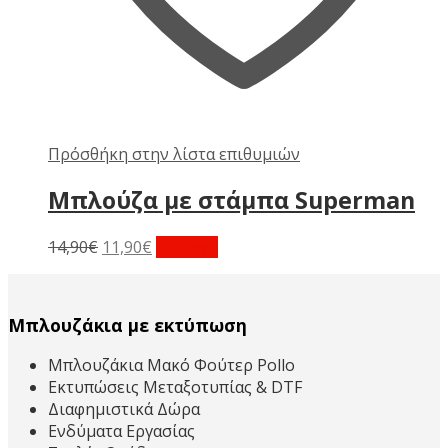
Πρόσθήκη στην λίστα επιθυμιών
Μπλούζα με στάμπα Superman
Original
Η
Αυτό
14,90
€
11,90
€
Επιλογή
price
τρέχουσα
το
was:
τιμή
προϊόν
14,90€.
είναι:
έχει
Μπλουζάκια με εκτύπωση
11,90€.
πολλαπλές
παραλλαγές.
Μπλουζάκια Μακό Φούτερ Pollo
Οι
Εκτυπώσεις Μεταξοτυπίας & DTF
επιλογές
Διαφημιστικά Δώρα
μπορούν
Ενδύματα Εργασίας
να