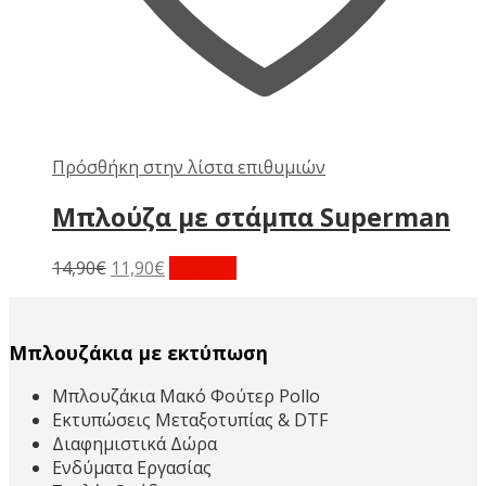
Πρόσθήκη στην λίστα επιθυμιών
Μπλούζα με στάμπα Superman
Original
Η
Αυτό
14,90
€
11,90
€
Επιλογή
price
τρέχουσα
το
was:
τιμή
προϊόν
14,90€.
είναι:
έχει
Μπλουζάκια με εκτύπωση
11,90€.
πολλαπλές
παραλλαγές.
Μπλουζάκια Μακό Φούτερ Pollo
Οι
Εκτυπώσεις Μεταξοτυπίας & DTF
επιλογές
Διαφημιστικά Δώρα
μπορούν
Ενδύματα Εργασίας
να