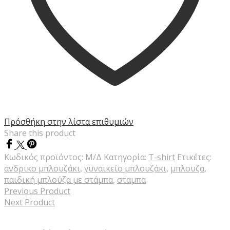
Πρόσθήκη στην λίστα επιθυμιών
Share this product
Κωδικός προϊόντος:
Μ/Δ
Κατηγορία:
T-shirt
Ετικέτες:
ανδρικο μπλουζάκι
,
γυναικείο μπλουζάκι
,
μπλουζα
,
παιδική μπλούζα με στάμπα
,
σταμπα
Previous Product
Next Product