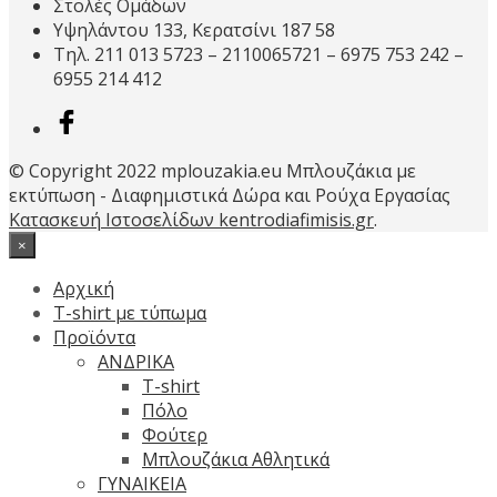
Στολές Ομάδων
επιλεγούν
Υψηλάντου 133, Κερατσίνι 187 58
στη
Τηλ. 211 013 5723 – 2110065721 – 6975 753 242 –
σελίδα
6955 214 412
του
προϊόντος
© Copyright 2022 mplouzakia.eu Μπλουζάκια με
εκτύπωση - Διαφημιστικά Δώρα και Ρούχα Εργασίας
Κατασκευή Ιστοσελίδων kentrodiafimisis.gr
.
×
Αρχική
T-shirt με τύπωμα
Προϊόντα
ΑΝΔΡΙΚΑ
T-shirt
Πόλο
Φούτερ
Μπλουζάκια Αθλητικά
ΓΥΝΑΙΚΕΙΑ