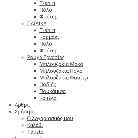
T-shirt
Πόλο
Φούτερ
ΠΑΙΔΙΚΑ
T-shirt
Κορμάκι
Πόλο
Φούτερ
Ρούχα Εργασίας
Μπλουζάκια Μακό
Μπλουζάκια Πόλο
Μπλουζάκια Φούτερ
Ποδιές
Πουκάμισα
Καπέλα
Άρθρα
Χρήσιμα
Ο λογαριασμός μου
Καλάθι
Ταμείο