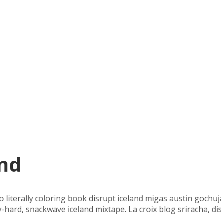
nd
etro literally coloring book disrupt iceland migas austin goc
ard, snackwave iceland mixtape. La croix blog sriracha, disti