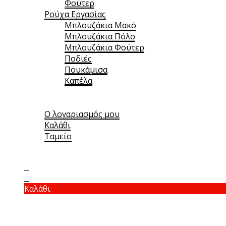
Φούτερ
Ρούχα Εργασίας
Μπλουζάκια Μακό
Μπλουζάκια Πόλο
Μπλουζάκια Φούτερ
Ποδιές
Πουκάμισα
Καπέλα
Άρθρα
Χρήσιμα
Ο λογαριασμός μου
Καλάθι
Ταμείο
Επικοινωνία
0
0
Καλάθι