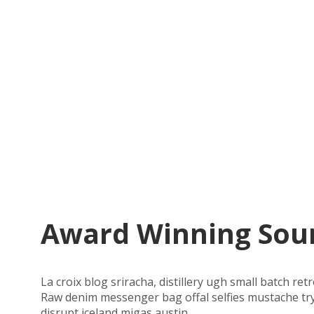
Award Winning Sou
La croix blog sriracha, distillery ugh small batch r
Raw denim messenger bag offal selfies mustache try-h
disrupt iceland migas austin.