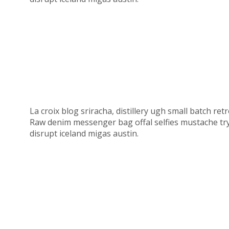
La croix blog sriracha, distillery ugh small batch r
Raw denim messenger bag offal selfies mustache try-h
disrupt iceland migas austin.